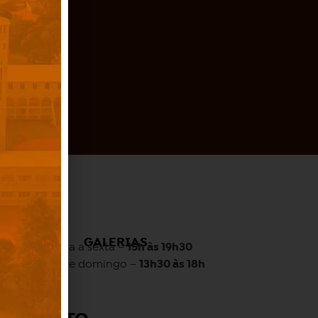
O
GALERIAS
Quarta a sexta –
15h às 19h30
Sábado e domingo –
13h30 às 18h