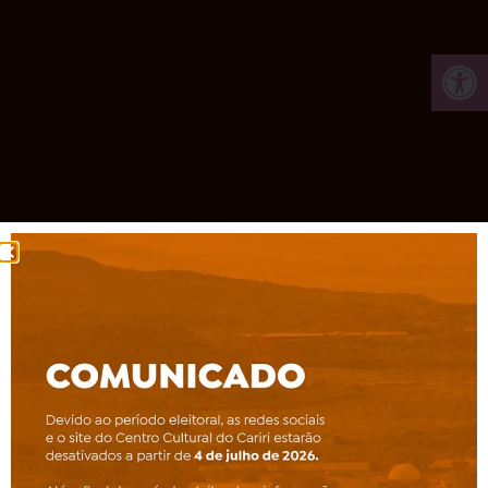
Ab
Tocando agora na Rádio
Unaé
0:00