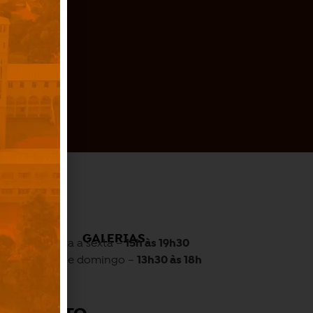
O
GALERIAS
Quarta a sexta –
15h às 19h30
Sábado e domingo –
13h30 às 18h