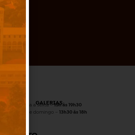
O
GALERIAS
Quarta a sexta –
15h às 19h30
Sábado e domingo –
13h30 às 18h