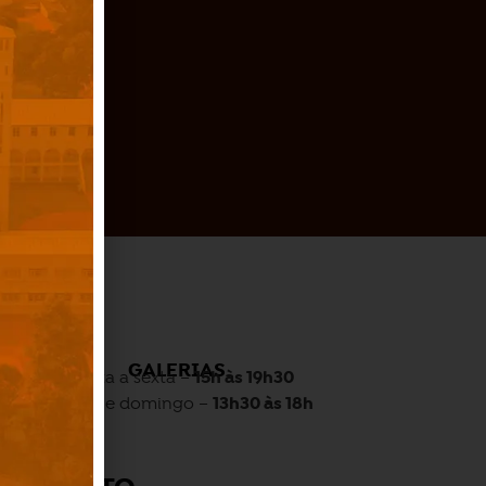
O
GALERIAS
Quarta a sexta –
15h às 19h30
Sábado e domingo –
13h30 às 18h