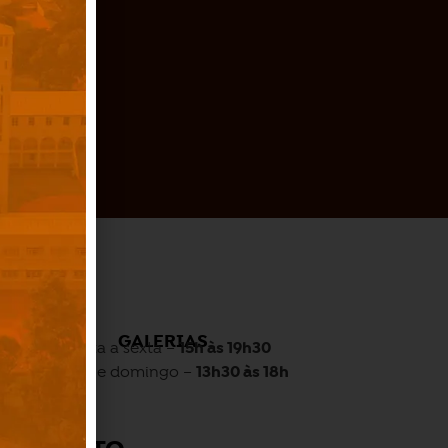
O
GALERIAS
Quarta a sexta –
15h às 19h30
Sábado e domingo –
13h30 às 18h