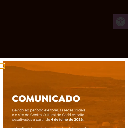
Ab
Tocando agora na Rádio
Unaé
0:00