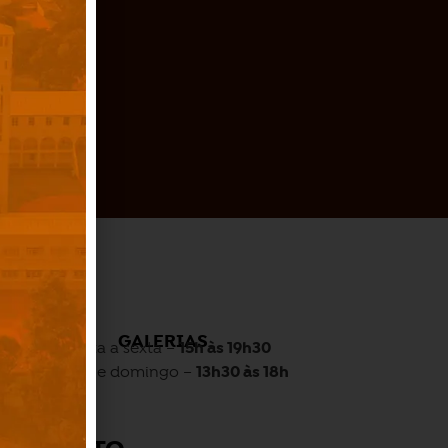
O
GALERIAS
Quarta a sexta –
15h às 19h30
Sábado e domingo –
13h30 às 18h