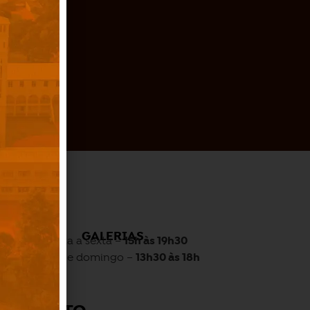
O
GALERIAS
Quarta a sexta –
15h às 19h30
Sábado e domingo –
13h30 às 18h