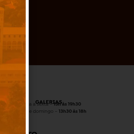
O
GALERIAS
Quarta a sexta –
15h às 19h30
Sábado e domingo –
13h30 às 18h