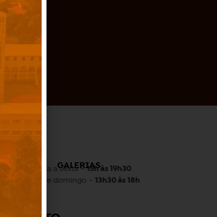
O
GALERIAS
Quarta a sexta –
15h às 19h30
Sábado e domingo –
13h30 às 18h