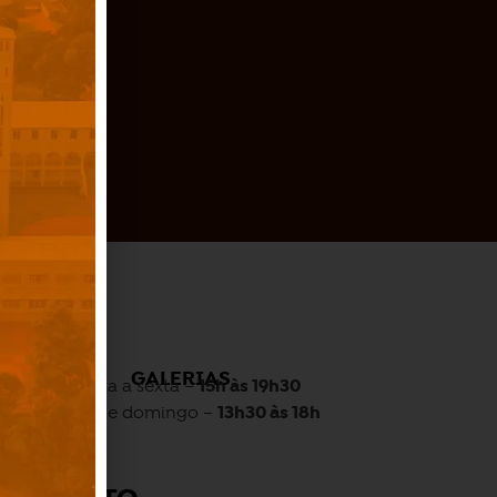
O
GALERIAS
Quarta a sexta –
15h às 19h30
Sábado e domingo –
13h30 às 18h