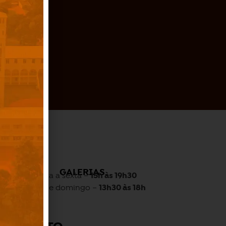
O
GALERIAS
Quarta a sexta –
15h às 19h30
Sábado e domingo –
13h30 às 18h