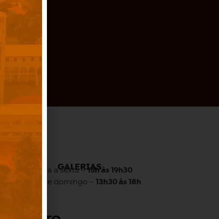
O
GALERIAS
Quarta a sexta –
15h às 19h30
Sábado e domingo –
13h30 às 18h